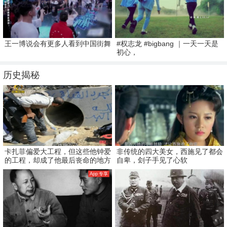
王一博说会有更多人看到中国街舞
#权志龙 #bigbang ｜一天一天是
初心，
历史揭秘
卡扎菲偏爱大工程，但这些他钟爱
非传统的四大美女，西施见了都会
的工程，却成了他最后丧命的地方
自卑，刽子手见了心软
App 专享