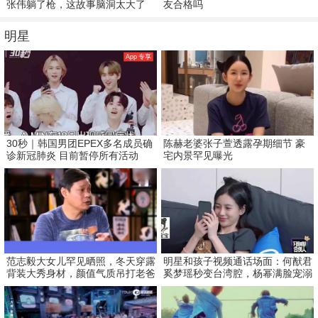
张伟躺了枪，这故事脑洞太大了
友合格吗
明星
App 专享
30秒｜韩国男团EPEX多名成员确
陈赫老婆张子萱透露孕期细节 豪
诊新冠肺炎 目前暂停所有活动
宅内景罕见曝光
范志毅大女儿罕见晒照，冬天穿露
明星和孩子视频通话场面：何猷君
背装大秀身材，颜值气质吊打老爸
奚梦瑶秒变台湾腔，杨幂满脸宠溺