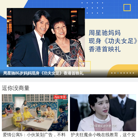
周星驰86岁妈妈现身《功夫女足》香港首映礼
逗你没商量
App 专享
爱情公寓5：小伙策划广告，不料
护夫狂魔余小晚在线教育，这个女