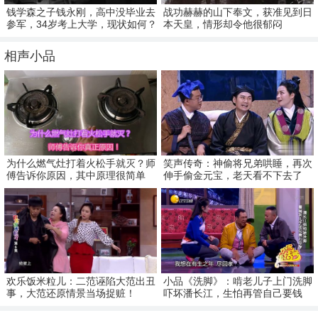
钱学森之子钱永刚，高中没毕业去
战功赫赫的山下奉文，获准见到日
参军，34岁考上大学，现状如何？
本天皇，情形却令他很郁闷
相声小品
为什么燃气灶打着火松手就灭？师
笑声传奇：神偷将兄弟哄睡，再次
傅告诉你原因，其中原理很简单
伸手偷金元宝，老天看不下去了
欢乐饭米粒儿：二范诬陷大范出丑
小品《洗脚》：啃老儿子上门洗脚
事，大范还原情景当场捉赃！
吓坏潘长江，生怕再管自己要钱